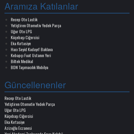
Aramıza Katılanlar
Recep Oto Lastik
Yetiştiren Otomotiv Yedek Parça
Uğur Oto LPG
Küçebaşı Ciğercisi
Eka Kırtasiye
Hacı Seyid Kadayıf Baklava
Kebapçı Fuat Ustanın Yeri
Biltek Medikal
BDN Taşımacılık Mobilya
Güncellenenler
Recep Oto Lastik
Yetiştiren Otomotiv Yedek Parça
Uğur Oto LPG
Küçebaşı Ciğercisi
Eka Kırtasiye
Azizoğlu Eczanesi
Yeni Akademi Teakwondo Spor Kulubü