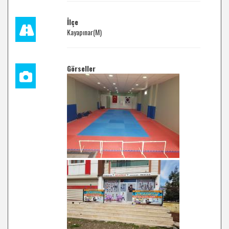
İlçe
Kayapınar(M)
Görseller