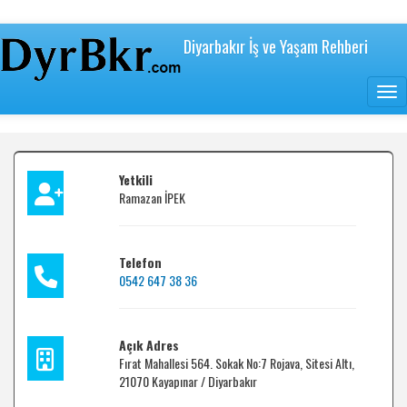
içeriğe
atla
Diyarbakır İş ve Yaşam Rehberi
Togg
Yetkili
Ramazan İPEK
Telefon
0542 647 38 36
Açık Adres
Fırat Mahallesi 564. Sokak No:7 Rojava, Sitesi Altı,
21070 Kayapınar / Diyarbakır