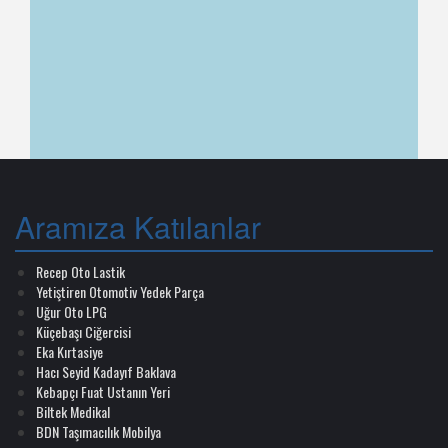
Aramıza Katılanlar
Recep Oto Lastik
Yetiştiren Otomotiv Yedek Parça
Uğur Oto LPG
Küçebaşı Ciğercisi
Eka Kırtasiye
Hacı Seyid Kadayıf Baklava
Kebapçı Fuat Ustanın Yeri
Biltek Medikal
BDN Taşımacılık Mobilya