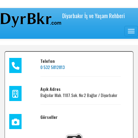
içeriğe
atla
Diyarbakır İş ve Yaşam Rehberi
Togg
Telefon
0 532 5812813
Açık Adres
Bağcılar Mah. 1187.Sok. No:2 Bağlar / Diyarbakır
Görseller